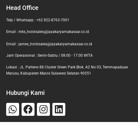
Head Office
Telp / Whatsapp : +62 822-8763-7001
Email : mks_hoistsales@jayakaryamakassar.co.id
Email : james_hoistsales@jayakaryamakassar.co.id
Jam Operasional : Senin-Sabtu / 08:00 - 17:00 WITA
Lokasi : JL. Pattene 88 Cluster Green Park Blok. A2 No 03, Temmapaduae
Marusu, Kabupaten Maros Sulawesi Selatan 90551
Hubungi Kami
Whatsapp
Facebook
Instagram
Linkedin