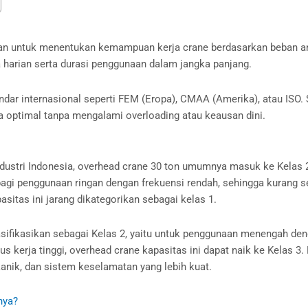
an untuk menentukan kemampuan kerja crane berdasarkan beban angk
 harian serta durasi penggunaan dalam jangka panjang.
dar internasional seperti FEM (Eropa), CMAA (Amerika), atau ISO.
a optimal tanpa mengalami overloading atau keausan dini.
ustri Indonesia, overhead crane 30 ton umumnya masuk ke Kelas 2 
bagi penggunaan ringan dengan frekuensi rendah, sehingga kurang 
pasitas ini jarang dikategorikan sebagai kelas 1.
lasifikasikan sebagai Kelas 2, yaitu untuk penggunaan menengah de
iklus kerja tinggi, overhead crane kapasitas ini dapat naik ke Kela
anik, dan sistem keselamatan yang lebih kuat.
nya?