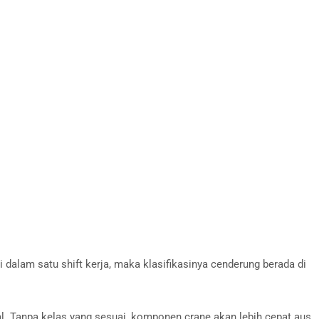
dalam satu shift kerja, maka klasifikasinya cenderung berada di
l. Tanpa kelas yang sesuai, komponen crane akan lebih cepat aus