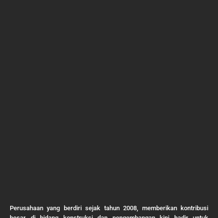
Perusahaan yang berdiri sejak tahun 2008, memberikan kontribusi
besar di bidang konstruksi dan pengembangan kini hadir untuk