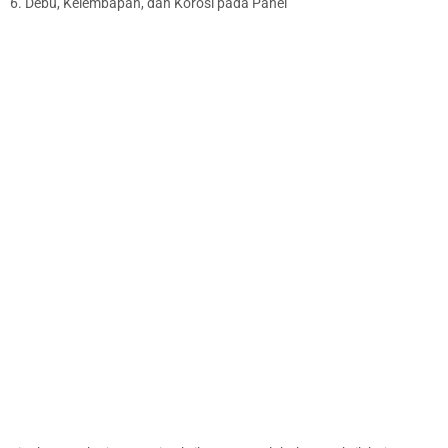
6. Debu, Kelembapan, dan Korosi pada Panel