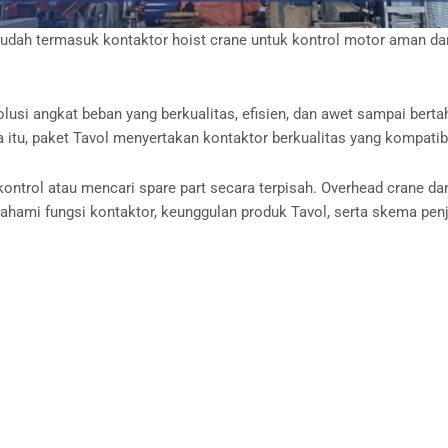
dah termasuk kontaktor hoist crane untuk kontrol motor aman dan 
lusi angkat beban yang berkualitas, efisien, dan awet sampai bertah
a itu, paket Tavol menyertakan kontaktor berkualitas yang kompatib
ntrol atau mencari spare part secara terpisah. Overhead crane dan g
mahami fungsi kontaktor, keunggulan produk Tavol, serta skema pen