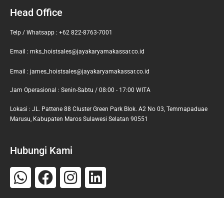
Head Office
Telp / Whatsapp : +62 822-8763-7001
Email : mks_hoistsales@jayakaryamakassar.co.id
Email : james_hoistsales@jayakaryamakassar.co.id
Jam Operasional : Senin-Sabtu / 08:00 - 17:00 WITA
Lokasi : JL. Pattene 88 Cluster Green Park Blok. A2 No 03, Temmapaduae
Marusu, Kabupaten Maros Sulawesi Selatan 90551
Hubungi Kami
Whatsapp
Facebook
Instagram
Linkedin