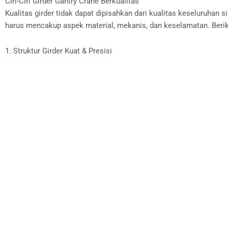
Ciri-Ciri Girder Gantry Crane Berkualitas
Kualitas girder tidak dapat dipisahkan dari kualitas keseluruhan s
harus mencakup aspek material, mekanis, dan keselamatan. Berik
1. Struktur Girder Kuat & Presisi