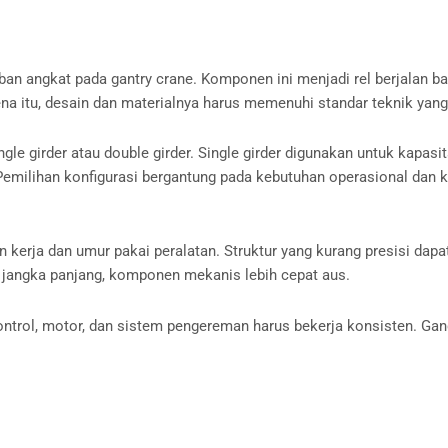
an angkat pada gantry crane. Komponen ini menjadi rel berjalan b
ena itu, desain dan materialnya harus memenuhi standar teknik yang
ngle girder atau double girder. Single girder digunakan untuk kapas
. Pemilihan konfigurasi bergantung pada kebutuhan operasional dan 
 kerja dan umur pakai peralatan. Struktur yang kurang presisi dap
am jangka panjang, komponen mekanis lebih cepat aus.
 kontrol, motor, dan sistem pengereman harus bekerja konsisten. G