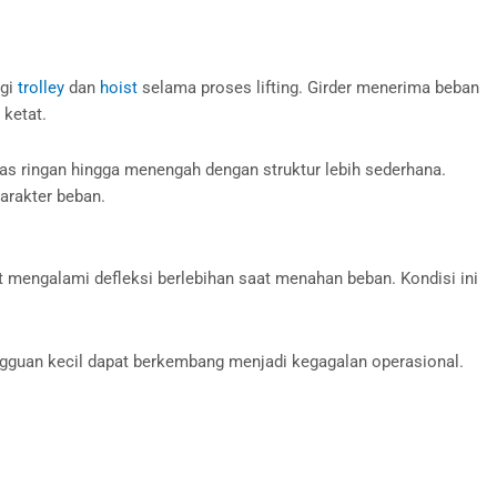
agi
trolley
dan
hoist
selama proses lifting. Girder menerima beban
 ketat.
itas ringan hingga menengah dengan struktur lebih sederhana.
karakter beban.
at mengalami defleksi berlebihan saat menahan beban. Kondisi ini
angguan kecil dapat berkembang menjadi kegagalan operasional.