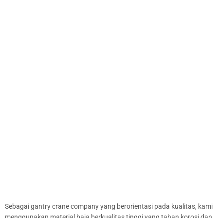
Sebagai gantry crane company yang berorientasi pada kualitas, kami
menggunakan material baja berkualitas tinggi yang tahan korosi dan