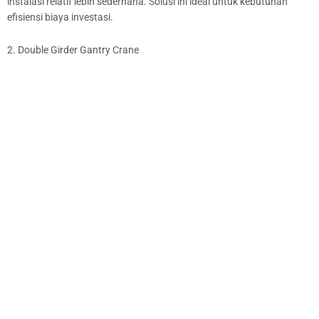
instalasi relatif lebih sederhana. Solusi ini ideal untuk kebutuhan
efisiensi biaya investasi.
2. Double Girder Gantry Crane