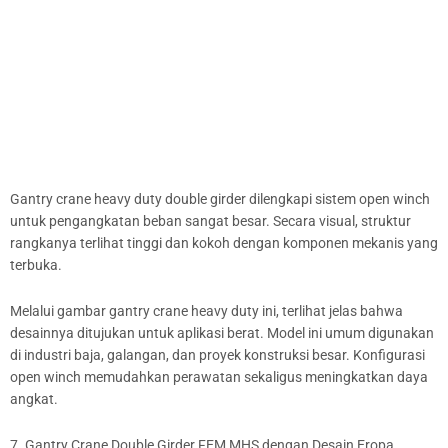
Gantry crane heavy duty double girder dilengkapi sistem open winch
untuk pengangkatan beban sangat besar. Secara visual, struktur
rangkanya terlihat tinggi dan kokoh dengan komponen mekanis yang
terbuka.
Melalui gambar gantry crane heavy duty ini, terlihat jelas bahwa
desainnya ditujukan untuk aplikasi berat. Model ini umum digunakan
di industri baja, galangan, dan proyek konstruksi besar. Konfigurasi
open winch memudahkan perawatan sekaligus meningkatkan daya
angkat.
7. Gantry Crane Double Girder FEM MHS dengan Desain Eropa