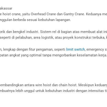
Makassar
e hoist crane, yaitu Overhead Crane dan Gantry Crane. Keduanya m
keunggulan berbeda sesuai kebutuhan lapangan.
k dan bengkel industri. Sistem rel di bagian atas membuat alat ini
 seperti di pelabuhan, area logistik, atau proyek konstruksi terbuk
on, lengkap dengan fitur pengaman, seperti
limit switch
, emergency s
epatan angkat yang optimal tanpa mengorbankan keselamatan kerja
embandingkan antara wire hoist dan chain hoist. Meskipun keduan
buatnya lebih unggul untuk kebutuhan industri dengan intensitas t