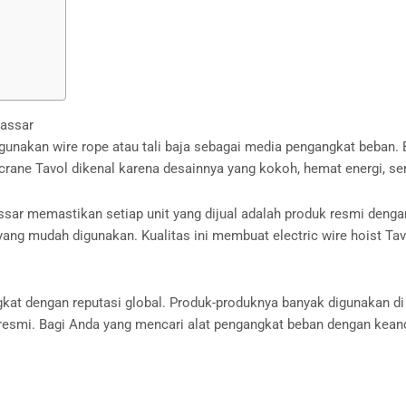
kassar
enggunakan wire rope atau tali baja sebagai media pengangkat beba
t crane Tavol dikenal karena desainnya yang kokoh, hemat energi, s
ssar memastikan setiap unit yang dijual adalah produk resmi dengan
l yang mudah digunakan. Kualitas ini membuat electric wire hoist Ta
ngkat dengan reputasi global. Produk-produknya banyak digunakan di
esmi. Bagi Anda yang mencari alat pengangkat beban dengan keanda