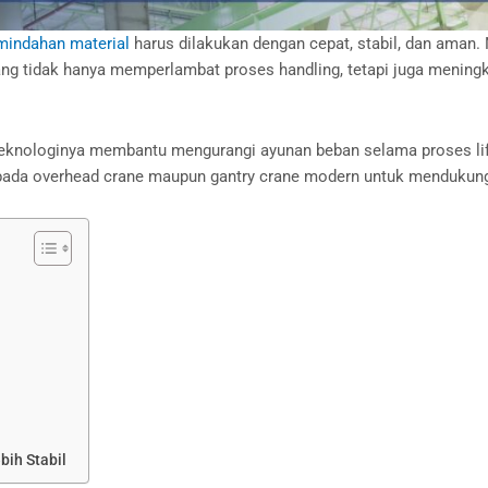
mindahan material
harus dilakukan dengan cepat, stabil, dan aman
g tidak hanya memperlambat proses handling, tetapi juga meningka
 Teknologinya membantu mengurangi ayunan beban selama proses lif
n pada overhead crane maupun gantry crane modern untuk mendukung p
ih Stabil