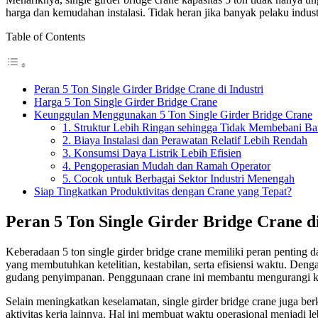
harga dan kemudahan instalasi. Tidak heran jika banyak pelaku indust
Table of Contents
Peran 5 Ton Single Girder Bridge Crane di Industri
Harga 5 Ton Single Girder Bridge Crane
Keunggulan Menggunakan 5 Ton Single Girder Bridge Crane
1. Struktur Lebih Ringan sehingga Tidak Membebani B
2. Biaya Instalasi dan Perawatan Relatif Lebih Rendah
3. Konsumsi Daya Listrik Lebih Efisien
4. Pengoperasian Mudah dan Ramah Operator
5. Cocok untuk Berbagai Sektor Industri Menengah
Siap Tingkatkan Produktivitas dengan Crane yang Tepat?
Peran 5 Ton Single Girder Bridge Crane di
Keberadaan 5 ton single girder bridge crane memiliki peran penting 
yang membutuhkan ketelitian, kestabilan, serta efisiensi waktu. Den
gudang penyimpanan. Penggunaan crane ini membantu mengurangi kete
Selain meningkatkan keselamatan, single girder bridge crane juga ber
aktivitas kerja lainnya. Hal ini membuat waktu operasional menjadi 