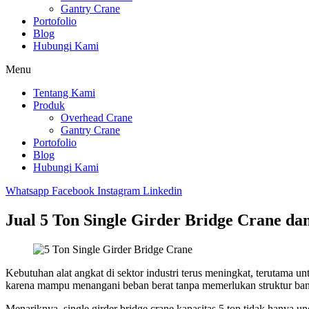
Gantry Crane
Portofolio
Blog
Hubungi Kami
Menu
Tentang Kami
Produk
Overhead Crane
Gantry Crane
Portofolio
Blog
Hubungi Kami
Whatsapp
Facebook
Instagram
Linkedin
Jual 5 Ton Single Girder Bridge Crane d
Kebutuhan alat angkat di sektor industri terus meningkat, terutama un
karena mampu menangani beban berat tanpa memerlukan struktur bangun
Menariknya, single girder bridge crane kapasitas 5 ton tidak hanya ung