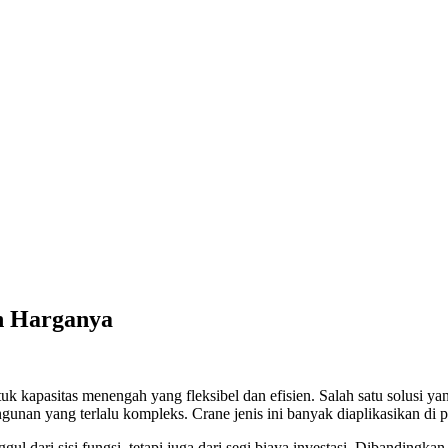
an Harganya
tuk kapasitas menengah yang fleksibel dan efisien. Salah satu solusi ya
an yang terlalu kompleks. Crane jenis ini banyak diaplikasikan di pa
gul dari sisi fungsi, tetapi juga dari segi biaya investasi. Dibandingka