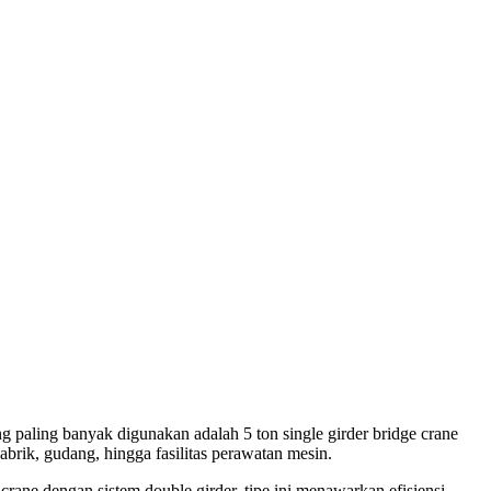
ng paling banyak digunakan adalah 5 ton single girder bridge crane
brik, gudang, hingga fasilitas perawatan mesin.
n crane dengan sistem double girder, tipe ini menawarkan efisiensi