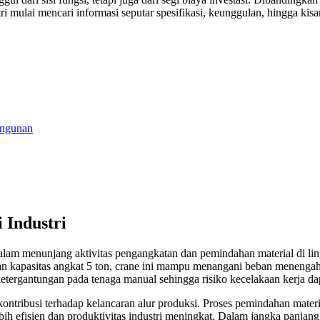
ri mulai mencari informasi seputar spesifikasi, keunggulan, hingga ki
angunan
 Industri
dalam menunjang aktivitas pengangkatan dan pemindahan material di li
gan kapasitas angkat 5 ton, crane ini mampu menangani beban menengah 
rgantungan pada tenaga manual sehingga risiko kecelakaan kerja dap
kontribusi terhadap kelancaran alur produksi. Proses pemindahan mater
lebih efisien dan produktivitas industri meningkat. Dalam jangka panja