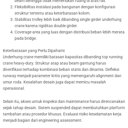
beam sehingga tidak memerlukan ruang di atas rail.
Fleksibilitas instalasi pada bangunan dengan konfigurasi
struktur tertentu atau keterbatasan kolom.
Stabilitas trolley lebih baik dibanding single girder underhung
crane karena rigiditas double girder.
Coverage area yang luas dengan distribusi beban lebih merata
pada bridge.
Keterbatasan yang Perlu Dipahami
Underhung crane memiliki batasan kapasitas dibanding top running
crane heavy-duty. Struktur atap atau beam gantung harus
diverifikasi terhadap kombinasi beban statis dan dinamis. Defleksi
runway menjadi parameter kritis yang memengaruhi alignment dan
umur roda. Kesalahan desain juga dapat memicu masalah
operasional.
Selain itu, akses untuk inspeksi dan maintenance harus direncanakan
sejak tahap desain. Sistem suspended dapat membutuhkan platform
tambahan atau prosedur khusus. Evaluasi risiko keselamatan kerja
menjadi bagian dari engineering assessment.