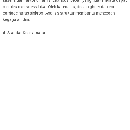
sistem, dan faktor dinamis. Distribusi beban yang tidak merata dapat
memicu overstress lokal. Oleh karena itu, desain girder dan end
carriage harus sinkron. Analisis struktur membantu mencegah
kegagalan dini.
4. Standar Keselamatan