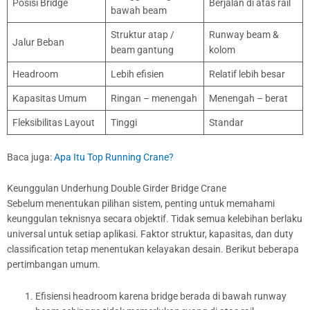
Posisi Bridge
Berjalan di atas rail
bawah beam
Struktur atap /
Runway beam &
Jalur Beban
beam gantung
kolom
Headroom
Lebih efisien
Relatif lebih besar
Kapasitas Umum
Ringan – menengah
Menengah – berat
Fleksibilitas Layout
Tinggi
Standar
Baca juga:
Apa Itu Top Running Crane?
Keunggulan Underhung Double Girder Bridge Crane
Sebelum menentukan pilihan sistem, penting untuk memahami
keunggulan teknisnya secara objektif. Tidak semua kelebihan berlaku
universal untuk setiap aplikasi. Faktor struktur, kapasitas, dan duty
classification tetap menentukan kelayakan desain. Berikut beberapa
pertimbangan umum.
Efisiensi headroom karena bridge berada di bawah runway