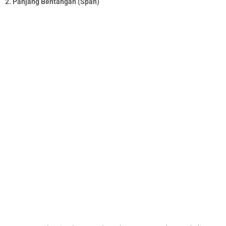
2. Panjang Bentangan (Span)