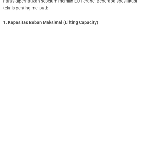
harus diperhatikan sebelum memilih EOT crane. Beberapa spesifikasi
teknis penting meliputi:
1. Kapasitas Beban Maksimal (Lifting Capacity)