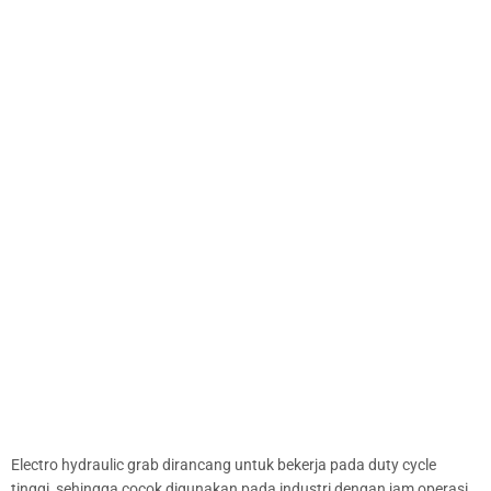
Electro hydraulic grab dirancang untuk bekerja pada duty cycle
tinggi, sehingga cocok digunakan pada industri dengan jam operasi