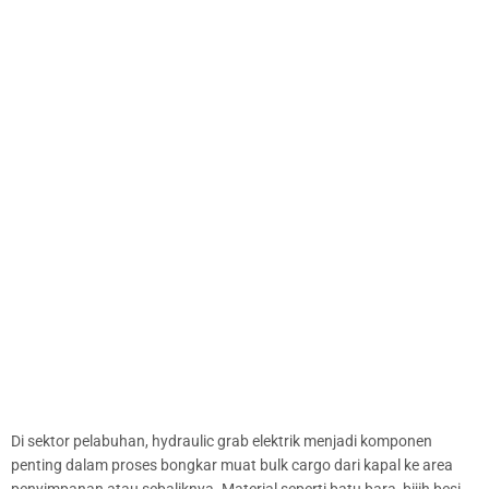
Di sektor pelabuhan, hydraulic grab elektrik menjadi komponen
penting dalam proses bongkar muat bulk cargo dari kapal ke area
penyimpanan atau sebaliknya. Material seperti batu bara, bijih besi,