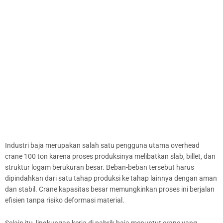
Industri baja merupakan salah satu pengguna utama overhead
crane 100 ton karena proses produksinya melibatkan slab, billet, dan
struktur logam berukuran besar. Beban-beban tersebut harus
dipindahkan dari satu tahap produksi ke tahap lainnya dengan aman
dan stabil. Crane kapasitas besar memungkinkan proses ini berjalan
efisien tanpa risiko deformasi material.
Selain itu, lingkungan kerja di pabrik baja menuntut crane yang