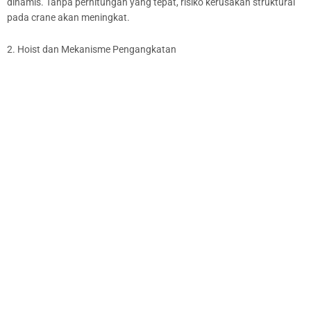
dinamis. Tanpa perhitungan yang tepat, risiko kerusakan struktural
pada crane akan meningkat.
2. Hoist dan Mekanisme Pengangkatan